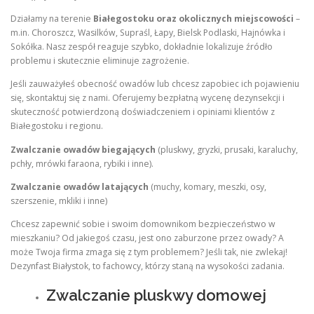
Działamy na terenie
Białegostoku oraz okolicznych miejscowości
–
m.in. Choroszcz, Wasilków, Supraśl, Łapy, Bielsk Podlaski, Hajnówka i
Sokółka. Nasz zespół reaguje szybko, dokładnie lokalizuje źródło
problemu i skutecznie eliminuje zagrożenie.
Jeśli zauważyłeś obecność owadów lub chcesz zapobiec ich pojawieniu
się, skontaktuj się z nami. Oferujemy bezpłatną wycenę dezynsekcji i
skuteczność potwierdzoną doświadczeniem i opiniami klientów z
Białegostoku i regionu.
Zwalczanie owadów biegających
(pluskwy, gryzki, prusaki, karaluchy,
pchły, mrówki faraona, rybiki i inne).
Zwalczanie owadów latających
(muchy, komary, meszki, osy,
szerszenie, mkliki i inne)
Chcesz zapewnić sobie i swoim domownikom bezpieczeństwo w
mieszkaniu? Od jakiegoś czasu, jest ono zaburzone przez owady? A
może Twoja firma zmaga się z tym problemem? Jeśli tak, nie zwlekaj!
Dezynfast Białystok, to fachowcy, którzy staną na wysokości zadania.
Zwalczanie pluskwy domowej