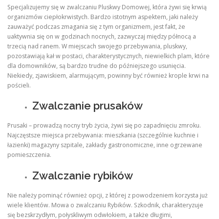
Specjalizujemy się w zwalczaniu Pluskwy Domowej, która żywi się krwią
organizmów ciepłokrwistych. Bardzo istotnym aspektem, jaki należy
zauważyć podczas zmagania się z tym organizmem, jest fakt, że
uaktywnia się on w godzinach nocnych, zazwyczaj między północą a
trzecią nad ranem. W miejscach swojego przebywania, pluskwy,
pozostawiają kał w postaci, charakterystycznych, niewielkich plam, które
dla domowników, są bardzo trudne do późniejszego usunięcia.
Niekiedy, zjawiskiem, alarmującym, powinny być również krople krwi na
pościeli.
Zwalczanie prusaków
Prusaki – prowadzą nocny tryb życia, żywi się po zapadnięciu zmroku.
Najczęstsze miejsca przebywania: mieszkania (szczególnie kuchnie i
łazienki) magazyny szpitale, zakłady gastronomiczne, inne ogrzewane
pomieszczenia.
Zwalczanie rybików
Nie należy pominąć również opcji, z której z powodzeniem korzysta już
wiele klientów. Mowa o zwalczaniu Rybików. Szkodnik, charakteryzuje
się bezskrzydłym, połyskliwym odwłokiem, a także długimi,