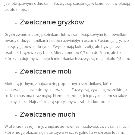
jasnobrązowymi odnóżami. Zazwyczaj, stacjonują w łazience i uwielbiają
ciepłe miejsca.
Zwalczanie gryzków
Gryzki zwane inaczej psotnikami lub wszami książkowymi to niewielkie
owady o dużych czułkach i słabo rozwiniętych oczach. Posiadają gryzące
narządy gębowe i skrzydła. Zwykle mają kolor żółty, ale bywają też
osobniki brązowe czy białe. Mierzą one od 0,7 mm do 6 mm, ale te,
które znajdujemy w naszych mieszkaniach zazwyczaj mają około 0,5 mm.
Zwalczanie moli
Mole, są jednym, z najbardziej popularnych szkodników, które
zamieszkują nasze domy i mieszkania. Zazwyczaj, żywią się wszelkiego
rodzaju nasiona oraz mąką. Niemniej jednak, ich przysmakiem są także
tkaniny i futra. Najczęściej, są spotykany w szafach i komodach.
Zwalczanie much
W ofercie naszej firmy, znajdziecie również możliwość zwalczania much,
które mogą okazać się natarczywe w szczególności w okresie letnim.