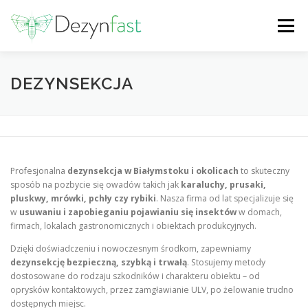
Menu
STRONA GŁÓWNA
O NAS
USŁUGI
CENNIK
DEZYNSEKCJA
ROZPOZNAJ SZKODNIKA
METODY
KONTAKT
Profesjonalna
dezynsekcja w Białymstoku i okolicach
to skuteczny
sposób na pozbycie się owadów takich jak
karaluchy, prusaki,
pluskwy, mrówki, pchły czy rybiki
. Nasza firma od lat specjalizuje się
w
usuwaniu i zapobieganiu pojawianiu się insektów
w domach,
firmach, lokalach gastronomicznych i obiektach produkcyjnych.
Dzięki doświadczeniu i nowoczesnym środkom, zapewniamy
dezynsekcję bezpieczną, szybką i trwałą
. Stosujemy metody
dostosowane do rodzaju szkodników i charakteru obiektu – od
oprysków kontaktowych, przez zamgławianie ULV, po żelowanie trudno
dostępnych miejsc.